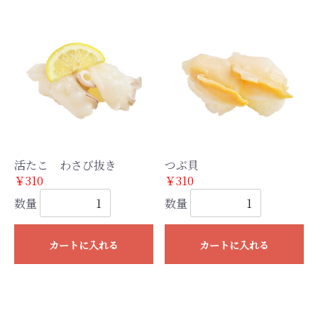
活たこ わさび抜き
つぶ貝
￥310
￥310
数量
数量
カートに入れる
カートに入れる