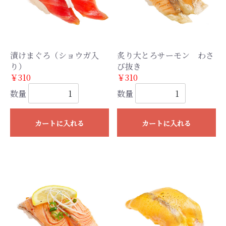
漬けまぐろ（ショウガ入
炙り大とろサーモン わさ
り）
び抜き
￥310
￥310
数量
数量
カートに入れる
カートに入れる