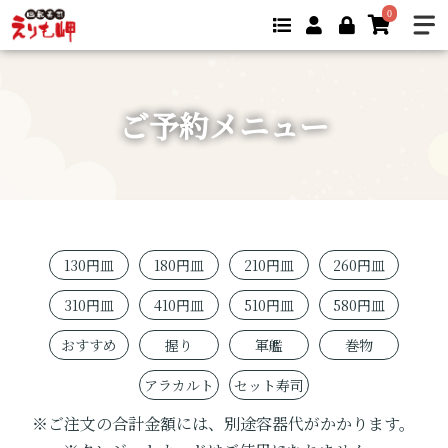
0
ご予約メニュー
130円皿
180円皿
210円皿
260円皿
310円皿
410円皿
510円皿
580円皿
おすすめ
握り
軍艦
巻物
アラカルト
セット寿司
※ご注文の合計金額には、別途容器代がかかります。