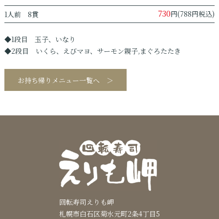
730
円(788円税込)
1人前 8貫
◆1段目 玉子、いなり
◆2段目 いくら、えびマヨ、サーモン親子,まぐろたたき
お持ち帰りメニュー一覧へ ＞
回転寿司えりも岬
札幌市白石区菊水元町2条4丁目5